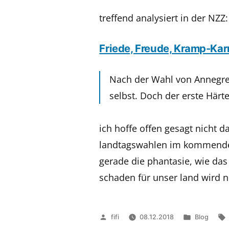
treffend analysiert in der NZZ:
Friede, Freude, Kramp-Ka
Nach der Wahl von Annegret
selbst. Doch der erste Härte
ich hoffe offen gesagt nicht 
landtagswahlen im kommenden 
gerade die phantasie, wie das 
schaden für unser land wird ni
Veröffentlicht
Veröffentli
fifi
08.12.2018
Blog
von
in