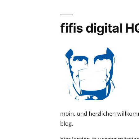
fifis digital H
moin. und herzlichen willk
blog.
hier landen in unregelmässi