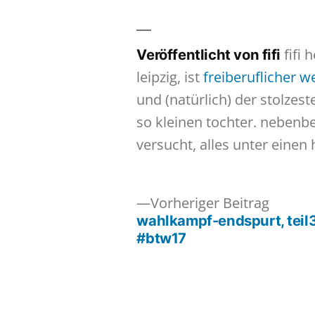
fifi 
Veröffentlicht von fifi
leipzig, ist
freiberuflicher 
und (natürlich) der stolzes
so kleinen tochter. nebenb
versucht, alles unter einen 
Vorher
Vorheriger Beitrag
Beitrag
wahlkampf-endspurt, teil3
Beitragsnavigation
#btw17