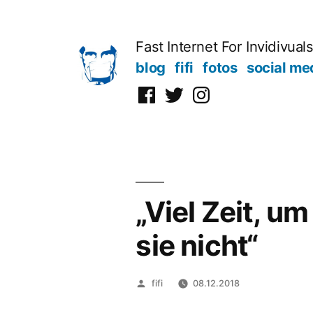
Zum
Inhalt
Fast Internet For Invidivual
springen
blog
fifi
fotos
social me
Facebook
Twitter
Instagram
„Viel Zeit, um
sie nicht“
Veröffentlicht
fifi
08.12.2018
von