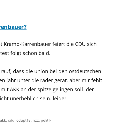
rrenbauer?
 Kramp-Karrenbauer feiert die CDU sich
test folgt schon bald.
darauf, dass die union bei den ostdeutschen
jahr unter die räder gerät. aber mir fehlt
mit AKK an der spitze gelingen soll. der
cht unerheblich sein. leider.
cht
Schlagwörter:
akk
,
cdu
,
cdupt18
,
nzz
,
politik