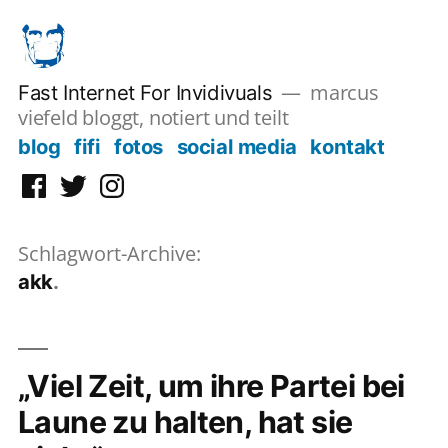
Zum
Inhalt
springen
marcus
Fast Internet For Invidivuals
viefeld bloggt, notiert und teilt
blog
fifi
fotos
social media
kontakt
Facebook
Twitter
Instagram
Schlagwort-Archive:
akk
„Viel Zeit, um ihre Partei bei
Laune zu halten, hat sie