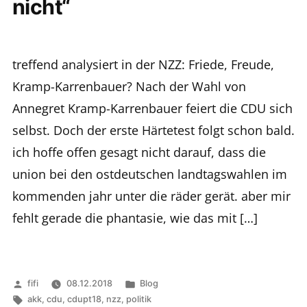
nicht“
treffend analysiert in der NZZ: Friede, Freude,
Kramp-Karrenbauer? Nach der Wahl von
Annegret Kramp-Karrenbauer feiert die CDU sich
selbst. Doch der erste Härtetest folgt schon bald.
ich hoffe offen gesagt nicht darauf, dass die
union bei den ostdeutschen landtagswahlen im
kommenden jahr unter die räder gerät. aber mir
fehlt gerade die phantasie, wie das mit […]
Veröffentlicht
Veröffentlicht
fifi
08.12.2018
Blog
von
Schlagwörter:
in
akk
,
cdu
,
cdupt18
,
nzz
,
politik