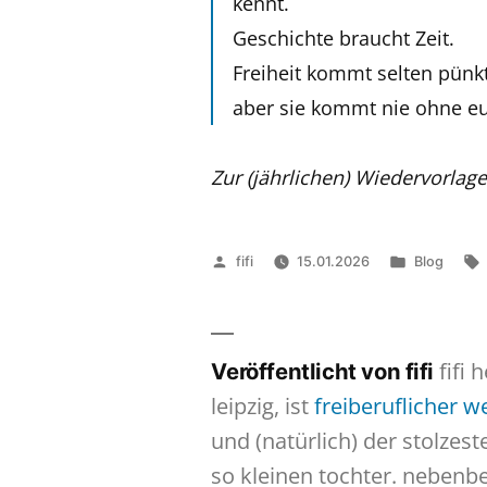
kennt.
Geschichte braucht Zeit.
Freiheit kommt selten pünk
aber sie kommt nie ohne e
Zur (jährlichen) Wiedervorlag
Veröffentlicht
Veröffentli
fifi
15.01.2026
Blog
von
in
fifi 
Veröffentlicht von fifi
leipzig, ist
freiberuflicher 
und (natürlich) der stolzes
so kleinen tochter. nebenb