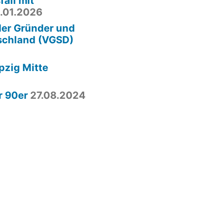
fall mit
.01.2026
der Gründer und
schland (VGSD)
pzig Mitte
r 90er
27.08.2024