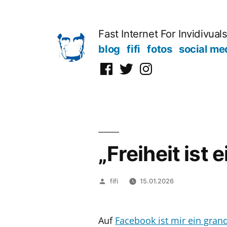
Zum
Inhalt
Fast Internet For Invidivual
springen
blog
fifi
fotos
social me
Facebook
Twitter
Instagram
„Freiheit ist
Veröffentlicht
fifi
15.01.2026
von
Auf
Facebook ist mir ein gran