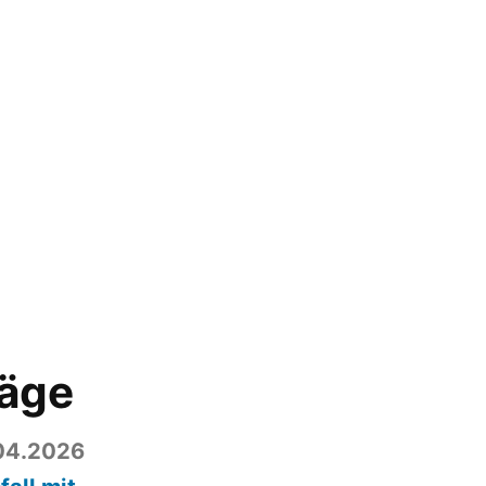
räge
04.2026