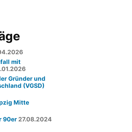
räge
04.2026
fall mit
.01.2026
der Gründer und
schland (VGSD)
pzig Mitte
r 90er
27.08.2024