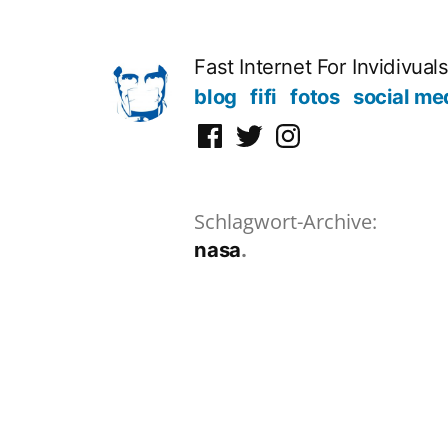
Zum
Inhalt
Fast Internet For Invidivual
springen
blog
fifi
fotos
social me
Facebook
Twitter
Instagram
Schlagwort-Archive:
nasa