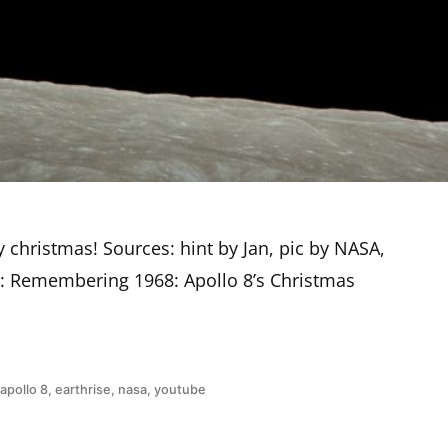
christmas! Sources: hint by Jan, pic by NASA,
s: Remembering 1968: Apollo 8’s Christmas
cht
Schlagwörter:
apollo 8
,
earthrise
,
nasa
,
youtube