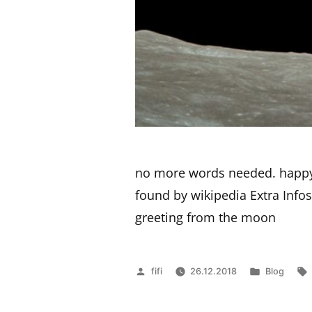
no more words needed. happy 
found by wikipedia Extra Info
greeting from the moon
Veröffentlicht
Veröffentli
fifi
26.12.2018
Blog
von
in