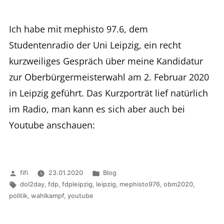
Ich habe mit mephisto 97.6, dem
Studentenradio der Uni Leipzig, ein recht
kurzweiliges Gespräch über meine Kandidatur
zur Oberbürgermeisterwahl am 2. Februar 2020
in Leipzig geführt. Das Kurzporträt lief natürlich
im Radio, man kann es sich aber auch bei
Youtube anschauen:
Veröffentlicht
Veröffentlicht
fifi
23.01.2020
Blog
von
Schlagwörter:
in
dol2day
,
fdp
,
fdpleipzig
,
leipzig
,
mephisto976
,
obm2020
,
politik
,
wahlkampf
,
youtube