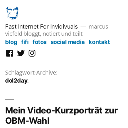
Zum
Inhalt
springen
marcus
Fast Internet For Invidivuals
viefeld bloggt, notiert und teilt
blog
fifi
fotos
social media
kontakt
Facebook
Twitter
Instagram
Schlagwort-Archive:
dol2day
Mein Video-Kurzporträt zur
OBM-Wahl