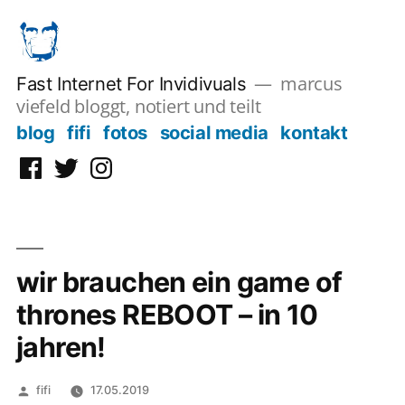
Zum
Inhalt
springen
marcus
Fast Internet For Invidivuals
viefeld bloggt, notiert und teilt
blog
fifi
fotos
social media
kontakt
Facebook
Twitter
Instagram
wir brauchen ein game of
thrones REBOOT – in 10
jahren!
Veröffentlicht
fifi
17.05.2019