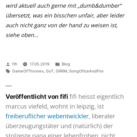
wird aktuell auch gerne mit „dumb&dumber“
übersetzt, was ein bisschen unfair, aber leider
auch nicht ganz von der hand zu weisen ist,
siehe oben…
Veröffentlicht
Veröffentlicht
fifi
17.05.2019
Blog
von
Schlagwörter:
in
GameOfThrones
,
GoT
,
GRRM
,
SongOfIceAndFire
fifi heisst eigentlich
Veröffentlicht von fifi
marcus viefeld, wohnt in leipzig, ist
freiberuflicher webentwickler
, liberaler
überzeugungstäter und (natürlich) der
stolzeste papa einer lebenfrohen, nicht