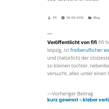
Veröffentlicht
Veröffentl
fifi
30.09.2019
Blog
von
in
fifi 
Veröffentlicht von fifi
leipzig, ist
freiberuflicher 
und (natürlich) der stolzes
so kleinen tochter. nebenb
versucht, alles unter einen 
Vorher
Vorheriger Beitrag
Beitrag
kurz gewinnt – kleber verli
Beitragsnavigation