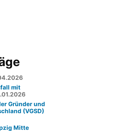
räge
04.2026
fall mit
.01.2026
der Gründer und
schland (VGSD)
pzig Mitte