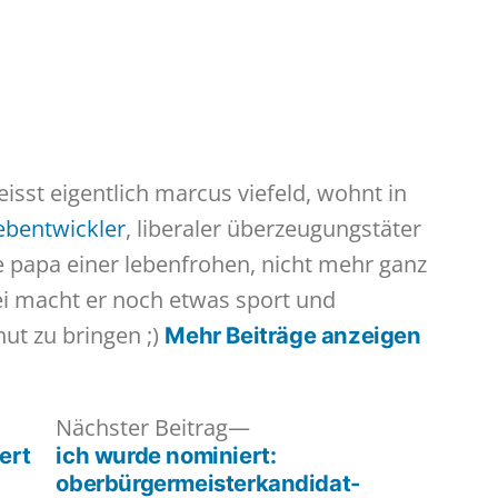
icht
heisst eigentlich marcus viefeld, wohnt in
webentwickler
, liberaler überzeugungstäter
te papa einer lebenfrohen, nicht mehr ganz
ei macht er noch etwas sport und
hut zu bringen ;)
Mehr Beiträge anzeigen
iger
Nächster
Nächster Beitrag
:
Beitrag:
ert
ich wurde nominiert:
oberbürgermeisterkandidat-