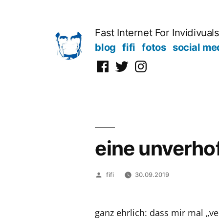
Zum
Inhalt
Fast Internet For Invidivual
springen
blog
fifi
fotos
social me
Facebook
Twitter
Instagram
eine unverho
Veröffentlicht
fifi
30.09.2019
von
ganz ehrlich: dass mir mal „v